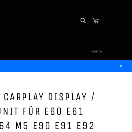
SUCHEN
Warenkorb
Suchen
Konto
Schl
 CARPLAY DISPLAY /
NIT FÜR E60 E61
64 M5 E90 E91 E92