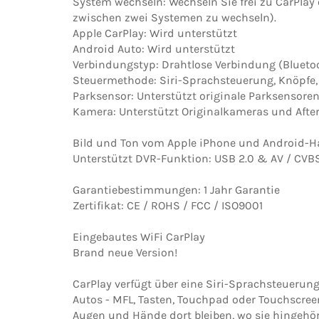
System wechseln: Wechseln Sie frei zu CarPlay
zwischen zwei Systemen zu wechseln).
Apple CarPlay: Wird unterstützt
Android Auto:
Wird unterstützt
Verbindungstyp: Drahtlose Verbindung (Blueto
Steuermethode: Siri-Sprachsteuerung, Knöpfe,
Parksensor: Unterstützt originale Parksensore
Kamera: Unterstützt Originalkameras und Afte
Bild und Ton vom Apple iPhone und Android-H
Unterstützt DVR-Funktion: USB 2.0 & AV / CVB
Garantiebestimmungen: 1 Jahr Garantie
Zertifikat: CE / ROHS / FCC / ISO9001
Eingebautes WiFi CarPlay
Brand neue Version!
CarPlay verfügt über eine Siri-Sprachsteuerung
Autos - MFL, Tasten, Touchpad oder Touchscree
Augen und Hände dort bleiben, wo sie hingehör