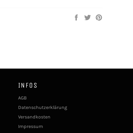
Auf
Auf
Auf
Facebook
Twitter
Pinterest
teilen
twittern
pinnen
INFOS
AGB
Datenschutzerklärung
Versandkosten
Impressum