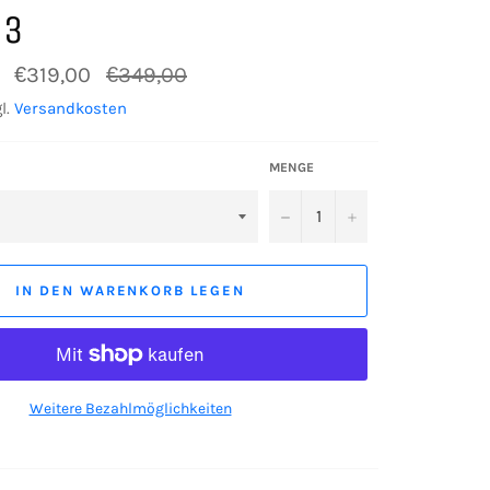
M3
Normaler
€319,00
€349,00
Preis
l.
Versandkosten
MENGE
−
+
IN DEN WARENKORB LEGEN
Weitere Bezahlmöglichkeiten