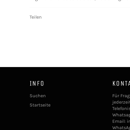
Teilen
INFO
KONT
Suchen
Für Frag
jederzei
Startseite
Telefoni
Whatsa
Email: 
WhatsA