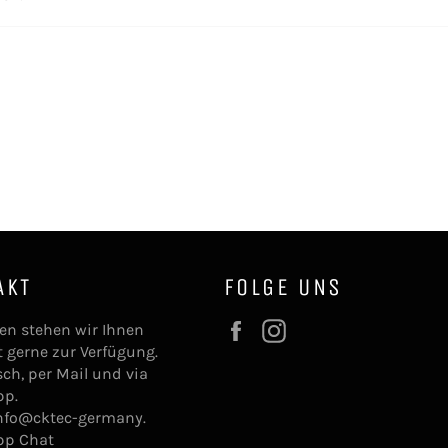
AKT
FOLGE UNS
Facebook
Instagram
en stehen wir Ihnen
t gerne zur Verfügung.
sch, per Mail und via
pp.
info@cktec-germany.
pp Chat