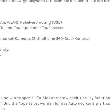
 oder zum Originalsystem (drücken Sie die Menütaste am iDr
oth, WLAN), Kabelverbindung (USB)
 Tasten, Touchpad oder Touchscreen
n
rmarket-Kameras (Enthält eine 360-Grad-Kamera.)
andy.
S
 und wurde speziell für die Fahrt entwickelt. CarPlay funkti
n. Und die Apps selbst wurden für das Auto neu konzipiert, 
en.